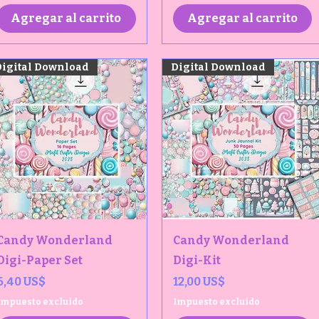
Agregar al carrito
Agregar al carrito
Digital Download
Digital Download
Vista rápida
Vista rápida
Candy Wonderland
Candy Wonderland
Digi-Paper Set
Digi-Kit
Precio
Precio
6,40 US$
12,00 US$
Impuesto excluido
Impuesto excluido