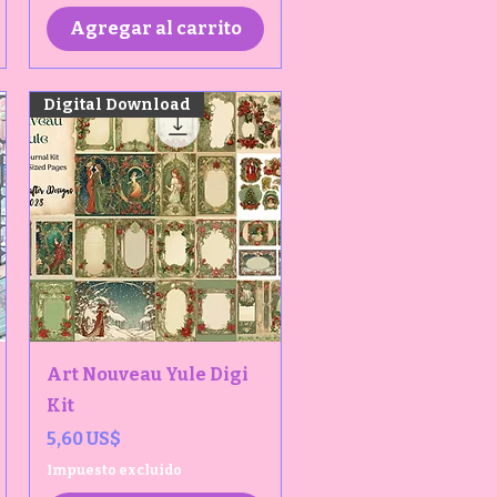
Agregar al carrito
Digital Download
Vista rápida
Art Nouveau Yule Digi
Kit
Precio
5,60 US$
Impuesto excluido