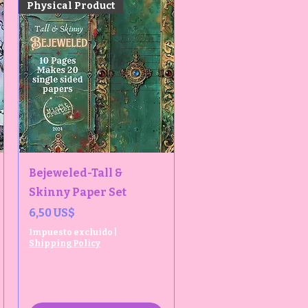
Physical Product
Vista rápida
Bejeweled-Tall &
Skinny Paper Set
Precio
6,50 US$
Impuesto excluido
|
Shipping Policy