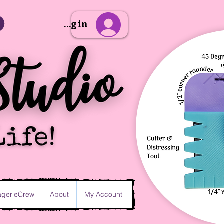
Sign Up/Log in
gerieCrew
About
My Account