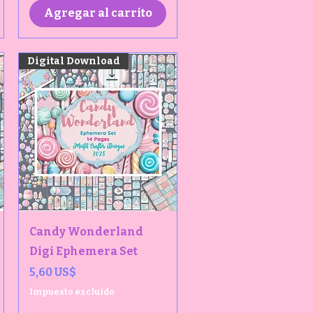
Agregar al carrito
Digital Download
Vista rápida
Candy Wonderland
Digi Ephemera Set
Precio
5,60 US$
Impuesto excluido