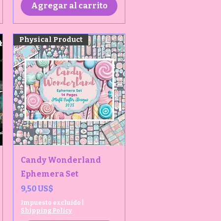
Agregar al carrito
Physical Product
Vista rápida
Candy Wonderland
Ephemera Set
Precio
9,50 US$
Impuesto excluido
|
Shipping Policy