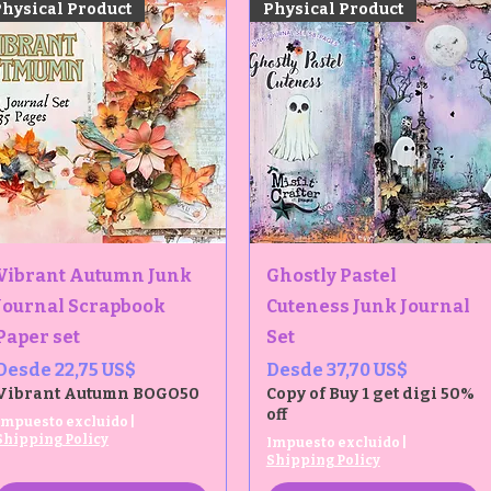
Physical Product
Physical Product
Vista rápida
Vista rápida
Vibrant Autumn Junk
Ghostly Pastel
Journal Scrapbook
Cuteness Junk Journal
Paper set
Set
Precio de oferta
Precio de oferta
Desde
22,75 US$
Desde
37,70 US$
Vibrant Autumn BOGO50
Copy of Buy 1 get digi 50%
off
Impuesto excluido
|
Shipping Policy
Impuesto excluido
|
Shipping Policy