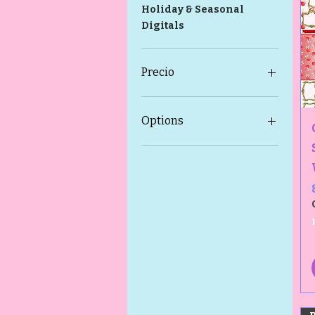
Holiday & Seasonal
Digitals
Precio
2 US$
40 US$
Options
Cardstock
Default-One Sided
Double Sided
Half Size
Lines on Back