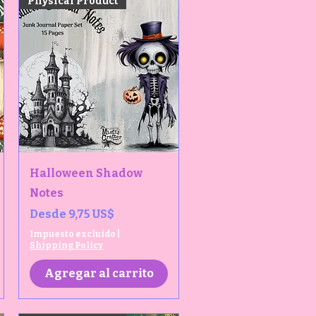
Physical Product
Vista rápida
Halloween Shadow
Notes
Precio de oferta
Desde
9,75 US$
Impuesto excluido
|
Shipping Policy
Agregar al carrito