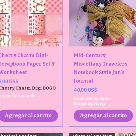
Vista rápida
Vista rápida
Cherry Charm Digi-
Mid-Century
Scrapbook Paper Set &
Miscellany Travelers
Worksheet
Notebook Style Junk
Journal
Precio
8,00 US$
Cherry Charm Digi BOGO
Precio
40,00 US$
Impuesto excluido
Impuesto excluido
|
Shipping Policy
Agregar al carrito
Agregar al carrito