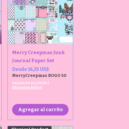
Vista rápida
Merry Creepmas Junk
Journal Paper Set
Precio de oferta
Desde
16,25 US$
MerryCreepmas BOGO 50
Impuesto excluido
|
Shipping Policy
Agregar al carrito