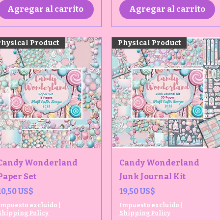
Agregar al carrito
Agregar al carrito
Physical Product
Physical Product
Vista rápida
Vista rápida
Candy Wonderland
Candy Wonderland
Paper Set
Junk Journal Kit
Precio
Precio
10,50 US$
19,50 US$
Impuesto excluido
|
Impuesto excluido
|
Shipping Policy
Shipping Policy