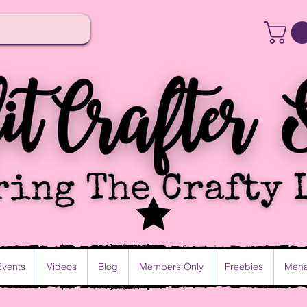
Events
Videos
Blog
Members Only
Freebies
Mena