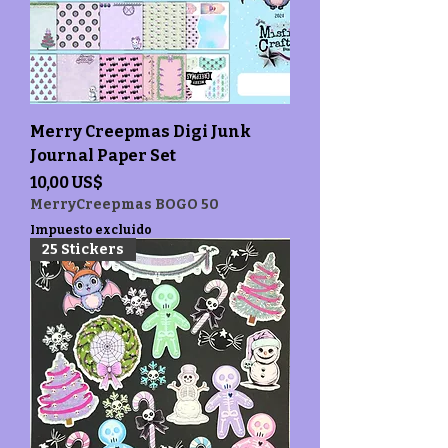
Merry Creepmas Digi Junk
Journal Paper Set
Precio
10,00 US$
MerryCreepmas BOGO 50
Impuesto excluido
25 Stickers