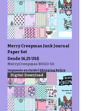
Merry Creepmas Junk Journal
Paper Set
Precio de oferta
Desde
16,25 US$
MerryCreepmas BOGO 50
Impuesto excluido
|
Shipping Policy
Digital Download