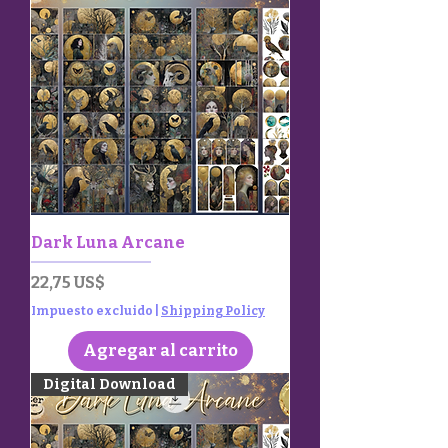
Dark Luna Arcane
Precio
22,75 US$
Impuesto excluido
|
Shipping Policy
Agregar al carrito
Digital Download