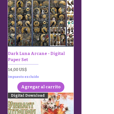
Dark Luna Arcane - Digital
Paper Set
Precio
14,00 US$
Impuesto excluido
Agregar al carrito
Digital Download