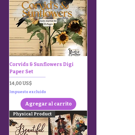
Corvids & Sunflowers Digi
Paper Set
Precio
14,00 US$
Impuesto excluido
Agregar al carrito
Physical Product