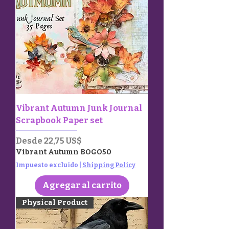
Vibrant Autumn Junk Journal
Scrapbook Paper set
Precio de oferta
Desde
22,75 US$
Vibrant Autumn BOGO50
Impuesto excluido
|
Shipping Policy
Agregar al carrito
Physical Product