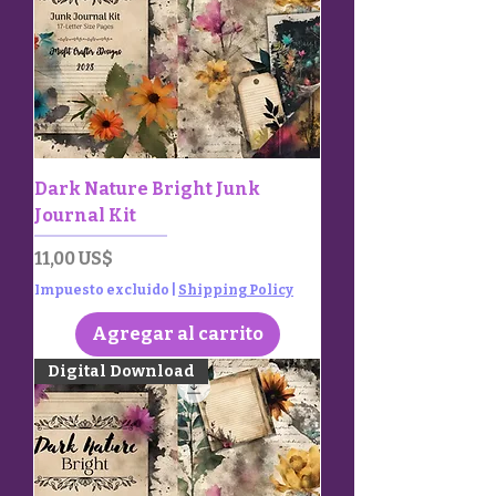
Dark Nature Bright Junk
Journal Kit
Precio
11,00 US$
Impuesto excluido
|
Shipping Policy
Agregar al carrito
Digital Download