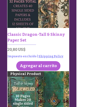
Classic Dragon-Tall & Skinny
Paper Set
Precio
20,80 US$
Impuesto excluido
|
Shipping Policy
Agregar al carrito
Physical Product