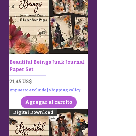
Beautiful Beings Junk Journal
Paper Set
Precio
21,45 US$
Impuesto excluido
|
Shipping Policy
Agregar al carrito
Digital Download