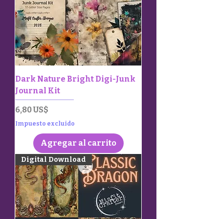
Dark Nature Bright Digi-Junk
Journal Kit
Precio
6,80 US$
Impuesto excluido
Agregar al carrito
Digital Download