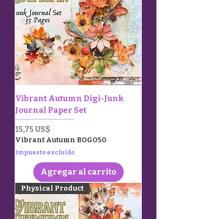
Vibrant Autumn Digi-Junk
Journal Paper Set
Precio
15,75 US$
Vibrant Autumn BOGO50
Impuesto excluido
Agregar al carrito
Physical Product