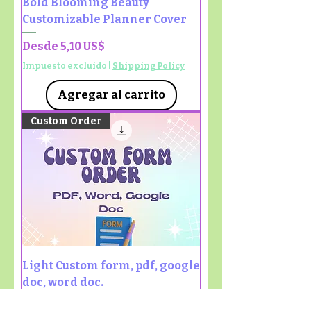
Bold Blooming Beauty
Customizable Planner Cover
Precio de oferta
Desde
5,10 US$
Impuesto excluido
|
Shipping Policy
Agregar al carrito
Custom Order
Light Custom form, pdf, google
doc, word doc.
Precio
10,00 US$