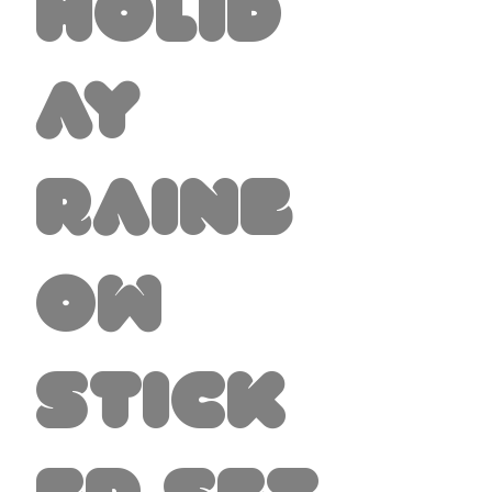
Holid
ay
Rainb
ow
Stick