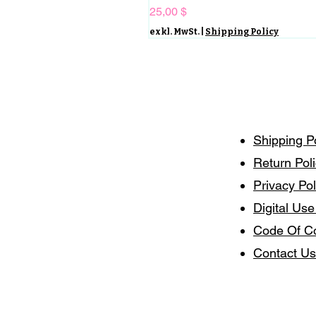
Preis
25,00 $
exkl. MwSt.
|
Shipping Policy
Shipping P
Return Pol
Privacy Pol
Digital Use
Code Of C
Contact Us