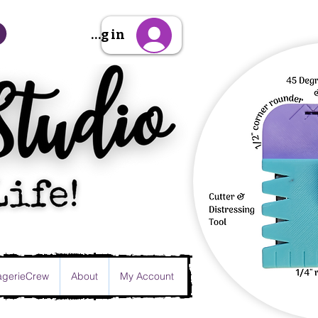
Sign Up/Log in
gerieCrew
About
My Account