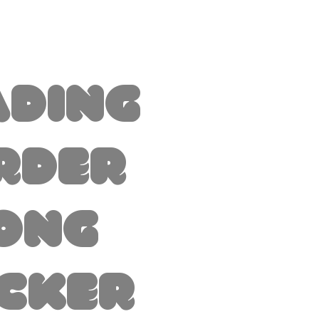
ading
rder
ong
icker