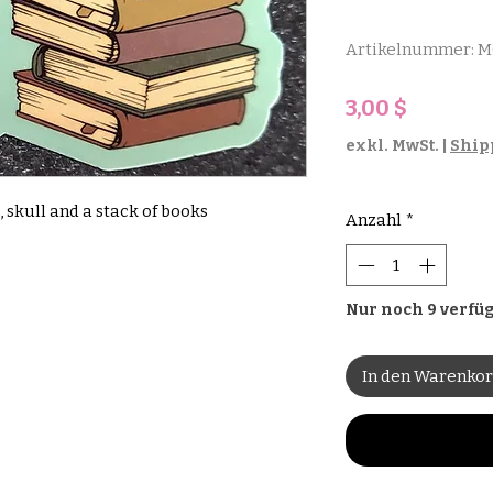
Artikelnummer: 
Preis
3,00 $
exkl. MwSt.
|
Ship
, skull and a stack of books
Anzahl
*
Nur noch 9 verfü
In den Warenko