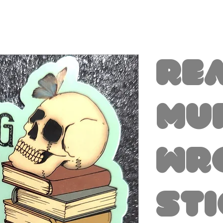
Re
Mu
Wr
St