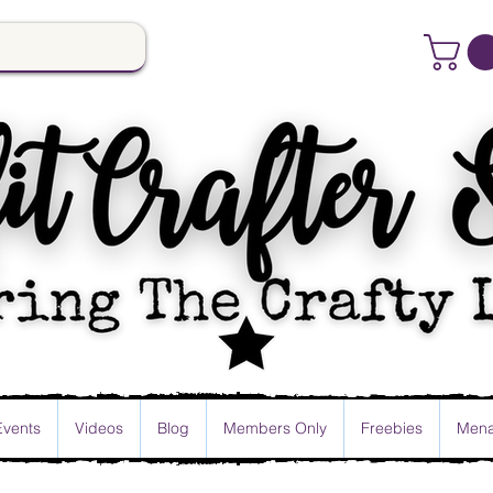
Events
Videos
Blog
Members Only
Freebies
Mena