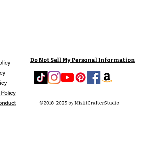
Do Not Sell My Personal Information
olicy
icy
icy
 Policy
onduct
©2018-2025 by MisfitCrafterStudio