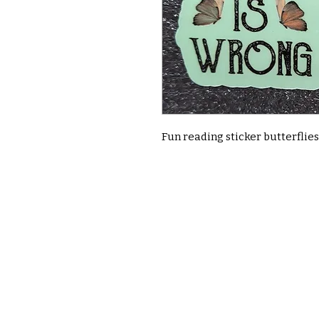
Fun reading sticker butterflies