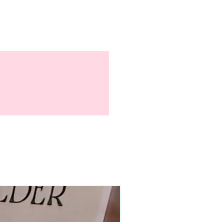
90–140+ pieces