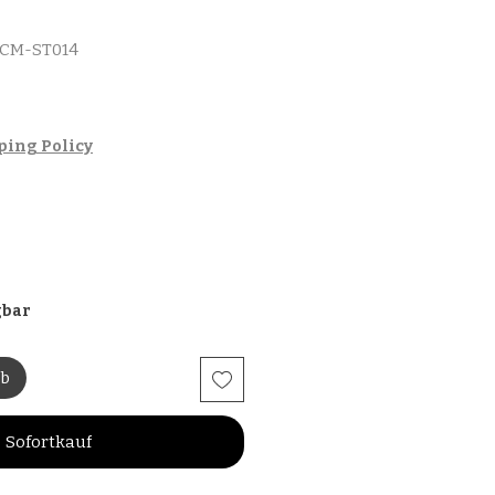
MCM-ST014
ping Policy
gbar
rb
Sofortkauf