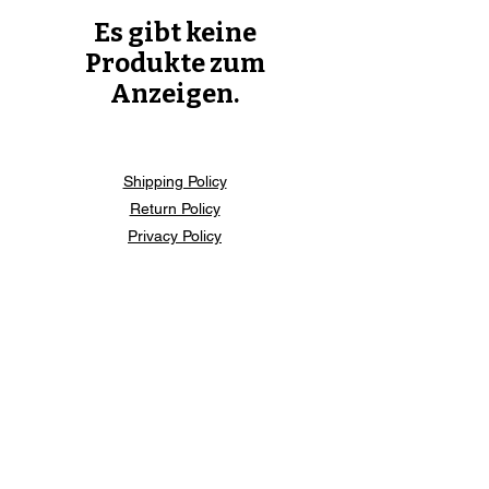
Es gibt keine
Produkte zum
Anzeigen.
Shipping Policy
Return Policy
Privacy Policy
Digital Use Policy
Code Of Conduct
Contact Us
Do Not Sell My Personal
Information