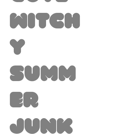
Witch
y
Summ
er
Junk