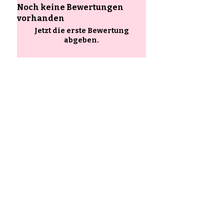
Noch keine Bewertungen
vorhanden
Jetzt die erste Bewertung
abgeben.
Bewertung abgeben
Ähnliche
Produkte
85–120+ pieces per kit
90–140+ pieces