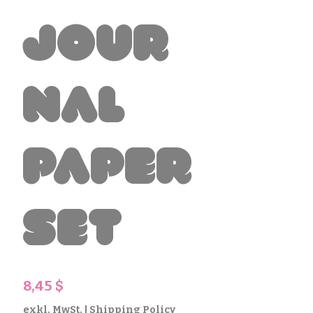
Jour
nal
Paper
Set
Preis
8,45 $
exkl. MwSt.
|
Shipping Policy