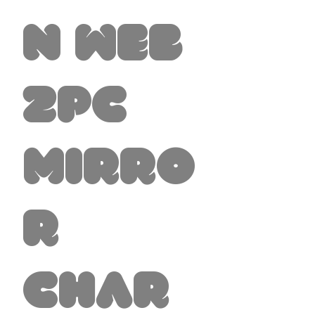
n Web
2pc
Mirro
r
Char