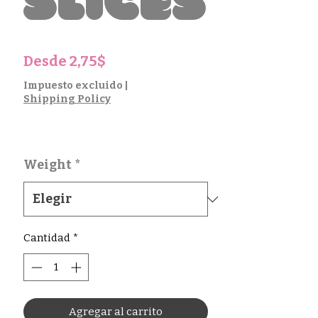
Slices
Precio
Desde
2,75$
de
Impuesto excluido
|
Shipping Policy
oferta
Weight
*
Cantidad
*
Agregar al carrito