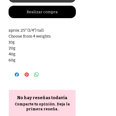
Realizar compra
aprox .25" (1/4") tall
Choose from 4 weights
10g
20g
40g
60g
No hay reseñas todavía
Comparte tu opinión. Deja la
primera reseña.