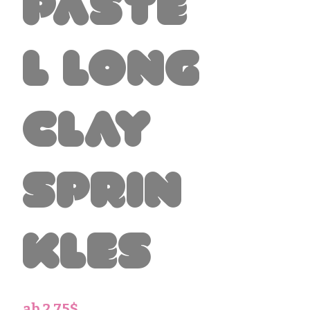
Paste
l Long
Clay
Sprin
kles
Sale-
ab
2,75$