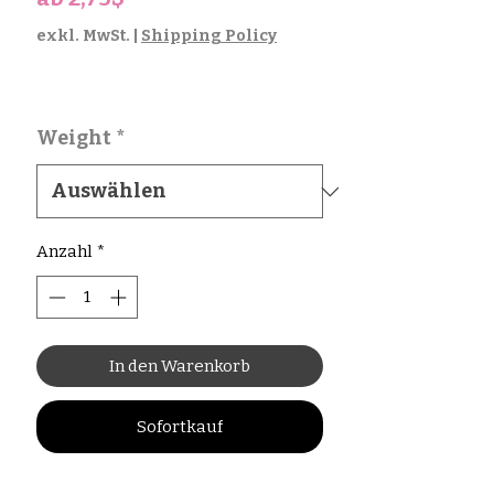
Preis
exkl. MwSt.
|
Shipping Policy
Weight
*
Anzahl
*
In den Warenkorb
Sofortkauf