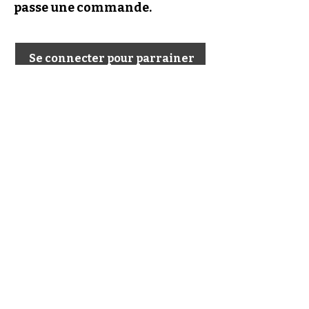
passe une commande.
Se connecter pour parrainer
Shipping Policy
Return Policy
Privacy Policy
Digital Use Policy
Code Of Conduct
Contact Us
Do Not Sell My Personal
Information